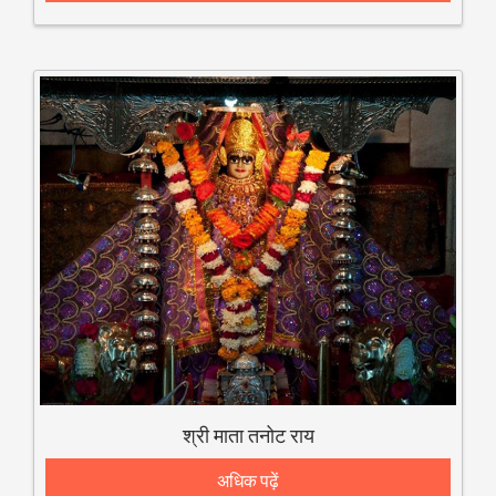
श्री माता तनोट राय
अधिक पढ़ें